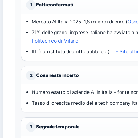
Fatti confermati
1
Mercato AI Italia 2025: 1,8 miliardi di euro (
Osse
71% delle grandi imprese italiane ha avviato al
Politecnico di Milano
)
IIT è un istituto di diritto pubblico (
IIT – Sito uff
Cosa resta incerto
2
Numero esatto di aziende AI in Italia – fonte no
Tasso di crescita medio delle tech company itali
Segnale temporale
3