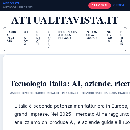
ABBONATI
CERCA
ABBONATI
ARTICOLI RECENTI
ATTUALITAVISTA.IT
PAGIN
CH
C
S
INFORMATIV
INFORM
NO
N
A
I
O
T
A SULLA
ATIVA
TIZ
O
INIZI
SI
NT
O
PRIVACY
COOKIE
IAR
TI
ALE
AM
AT
R
IO
Z
O
TI
I
IE
A
Tecnologia Italia: AI, aziende, ric
MARCO SIMONE RUSSO RINALDI • 2026-05-20 • REVISIONATO DA LUCA BIANCH
L’Italia è seconda potenza manifatturiera in Europa, 
grandi imprese. Nel 2025 il mercato AI ha raggiunto 
analizziamo chi produce AI, le aziende guida e il ruolo