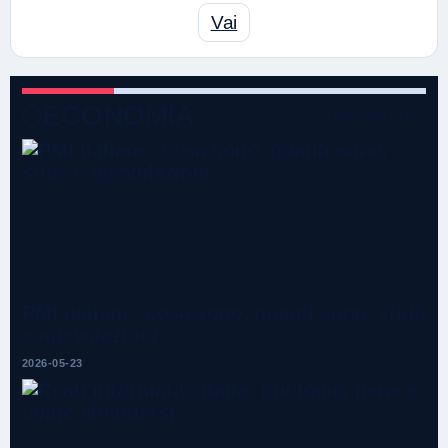
Vai
ECONOMIA
MOSTRA DI PIU
PMI italiane: cosa sono, quanti sono, sfide
e agevolazioni
2026-05-23