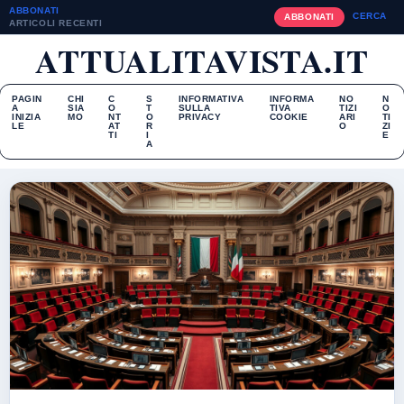
ABBONATI
CERCA
ABBONATI
ARTICOLI RECENTI
ATTUALITAVISTA.IT
PAGIN
CHI
C
S
INFORMATIVA
INFORMA
NO
N
A
SIA
O
T
SULLA
TIVA
TIZI
O
INIZIA
MO
NT
O
PRIVACY
COOKIE
ARI
TI
LE
AT
R
O
ZI
TI
I
E
A