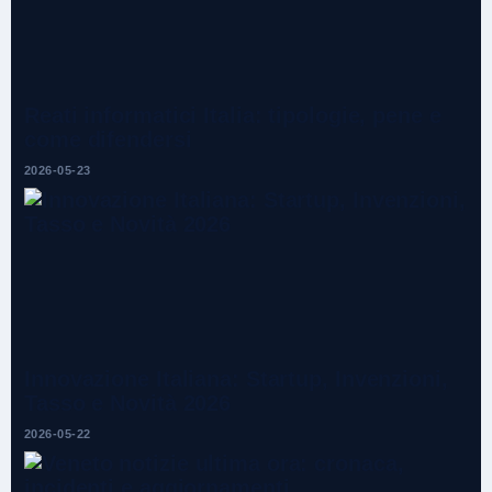
Reati informatici Italia: tipologie, pene e
come difendersi
2026-05-23
Innovazione Italiana: Startup, Invenzioni,
Tasso e Novità 2026
2026-05-22