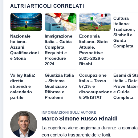
ALTRI ARTICOLI CORRELATI
Cultura
Italiana:
Tradizioni,
Simboli e
Nazionale
Immigrazione
Economia
Guida
Italiana:
Italia – Guida
Italiana: Stato
Completa
Azzurri,
Completa
Attuale,
Qualificazioni
Requisiti e
Prospettive
e Storia
Procedure
2025-2026 e
2024
Rischi
Volley Italia:
Giustizia Italia
Occupazione
Esami di St
diretta,
– Sistema
Italia – Tasso
Italia – Date
stipendi e
Giudiziario
67,1% e
Prove Mater
calendario
Riforme e
disoccupazione
e Guida
partite
Problemi
6,5% ISTAT
Completa
INFORMAZIONI SULL'AUTORE
Marco Simone Russo Rinaldi
La copertura viene aggiornata durante la giornata
con controllo trasparente delle fonti.