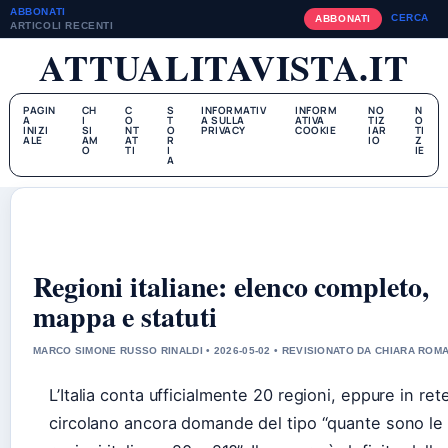
ABBONATI
CERCA
ABBONATI
ARTICOLI RECENTI
ATTUALITAVISTA.IT
PAGIN
CH
C
S
INFORMATIV
INFORM
NO
N
A
I
O
T
A SULLA
ATIVA
TIZ
O
INIZI
SI
NT
O
PRIVACY
COOKIE
IAR
TI
ALE
AM
AT
R
IO
Z
O
TI
I
IE
A
Regioni italiane: elenco completo,
mappa e statuti
MARCO SIMONE RUSSO RINALDI • 2026-05-02 • REVISIONATO DA CHIARA ROM
L’Italia conta ufficialmente 20 regioni, eppure in ret
circolano ancora domande del tipo “quante sono le