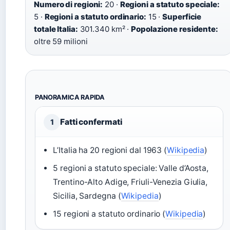
Numero di regioni:
20 ·
Regioni a statuto speciale:
5 ·
Regioni a statuto ordinario:
15 ·
Superficie
totale Italia:
301.340 km² ·
Popolazione residente:
oltre 59 milioni
PANORAMICA RAPIDA
Fatti confermati
1
L’Italia ha 20 regioni dal 1963 (
Wikipedia
)
5 regioni a statuto speciale: Valle d’Aosta,
Trentino-Alto Adige, Friuli-Venezia Giulia,
Sicilia, Sardegna (
Wikipedia
)
15 regioni a statuto ordinario (
Wikipedia
)