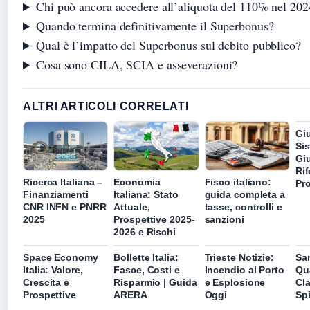
Chi può ancora accedere all’aliquota del 110% nel 202
Quando termina definitivamente il Superbonus?
Qual è l’impatto del Superbonus sul debito pubblico?
Cosa sono CILA, SCIA e asseverazioni?
ALTRI ARTICOLI CORRELATI
Giu
Si
Giu
Ri
Ricerca Italiana –
Economia
Fisco italiano:
Pr
Finanziamenti
Italiana: Stato
guida completa a
CNR INFN e PNRR
Attuale,
tasse, controlli e
2025
Prospettive 2025-
sanzioni
2026 e Rischi
Space Economy
Bollette Italia:
Trieste Notizie:
San
Italia: Valore,
Fasce, Costi e
Incendio al Porto
Qua
Crescita e
Risparmio | Guida
e Esplosione
Cla
Prospettive
ARERA
Oggi
Spi