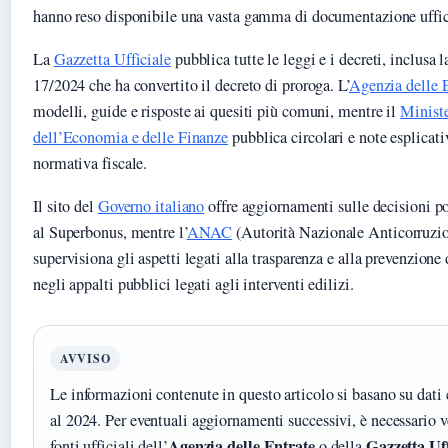
hanno reso disponibile una vasta gamma di documentazione uffic
La
Gazzetta Ufficiale
pubblica tutte le leggi e i decreti, inclusa 
17/2024 che ha convertito il decreto di proroga. L’
Agenzia delle 
modelli, guide e risposte ai quesiti più comuni, mentre il
Minist
dell’Economia e delle Finanze
pubblica circolari e note esplicati
normativa fiscale.
Il sito del
Governo italiano
offre aggiornamenti sulle decisioni po
al Superbonus, mentre l’
ANAC
(Autorità Nazionale Anticorruzi
supervisiona gli aspetti legati alla trasparenza e alla prevenzione
negli appalti pubblici legati agli interventi edilizi.
AVVISO
Le informazioni contenute in questo articolo si basano su dati e
al 2024. Per eventuali aggiornamenti successivi, è necessario ve
Agenzia delle Entrate
Gazzetta Uff
fonti ufficiali dell’
o della