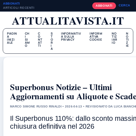
ABBONATI
CERCA
ABBONATI
ARTICOLI RECENTI
ATTUALITAVISTA.IT
PAGIN
CH
C
S
INFORMATIV
INFORM
NO
N
A
I
O
T
A SULLA
ATIVA
TIZ
O
INIZI
SI
NT
O
PRIVACY
COOKIE
IAR
TI
ALE
AM
AT
R
IO
Z
O
TI
I
IE
A
Superbonus Notizie – Ultimi
Aggiornamenti su Aliquote e Scad
MARCO SIMONE RUSSO RINALDI • 2026-04-13 • REVISIONATO DA LUCA BIANCH
Il Superbonus 110%: dallo sconto massim
chiusura definitiva nel 2026