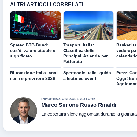
ALTRI ARTICOLI CORRELATI
Spread BTP-Bund:
Trasporti Italia:
Basket Ita
cos’è, valore attuale e
Classifica delle
vedere par
significato
Principali Aziende per
calendario
Fatturato
Ri torazione Italia: anali
Spettacolo Italia: guida
Prezzi Car
i cri i e previ ioni 2026
a teatri ed eventi
Oggi: Ben
Aggiornat
INFORMAZIONI SULL'AUTORE
Marco Simone Russo Rinaldi
La copertura viene aggiornata durante la giornata 