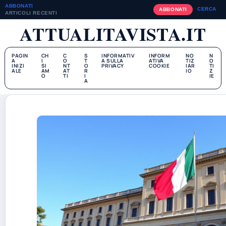
ABBONATI
CERCA
ABBONATI
ARTICOLI RECENTI
ATTUALITAVISTA.IT
PAGIN
CH
C
S
INFORMATIV
INFORM
NO
N
A
I
O
T
A SULLA
ATIVA
TIZ
O
INIZI
SI
NT
O
PRIVACY
COOKIE
IAR
TI
ALE
AM
AT
R
IO
Z
O
TI
I
IE
A