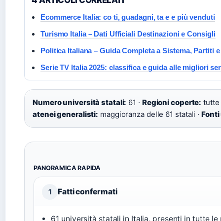
4 ARTICOLI CORRELATI
Ecommerce Italia: co ti, guadagni, ta e e più venduti
Turismo Italia – Dati Ufficiali Destinazioni e Consigli
Politica Italiana – Guida Completa a Sistema, Partiti
Serie TV Italia 2025: classifica e guida alle migliori ser
Numero università statali:
61 ·
Regioni coperte:
tutte
atenei generalisti:
maggioranza delle 61 statali ·
Fonti 
PANORAMICA RAPIDA
Fatti confermati
1
61 università statali in Italia, presenti in tutte l