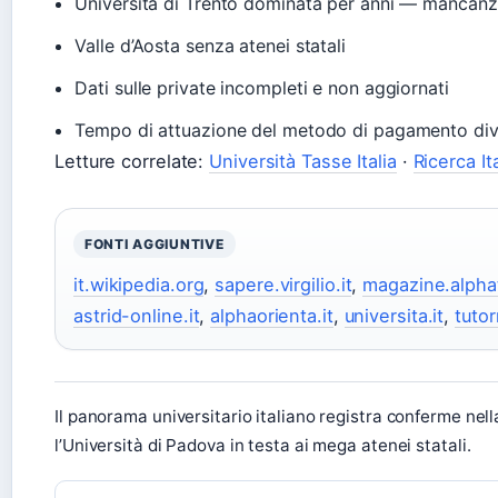
Università di Trento dominata per anni — mancanz
Valle d’Aosta senza atenei statali
Dati sulle private incompleti e non aggiornati
Tempo di attuazione del metodo di pagamento dive
Letture correlate:
Università Tasse Italia
·
Ricerca It
FONTI AGGIUNTIVE
it.wikipedia.org
,
sapere.virgilio.it
,
magazine.alphat
astrid-online.it
,
alphaorienta.it
,
universita.it
,
tutor
Il panorama universitario italiano registra conferme nel
l’Università di Padova in testa ai mega atenei statali.