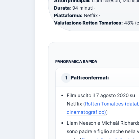
Attori principali:
Liam Neeson, Micheál
Durata:
94 minuti ·
Piattaforma:
Netflix ·
Valutazione Rotten Tomatoes:
48% (cr
PANORAMICA RAPIDA
Fatti confermati
1
Film uscito il 7 agosto 2020 su
Netflix (
Rotten Tomatoes (data
cinematografico)
)
Liam Neeson e Micheál Richard
sono padre e figlio anche nella v