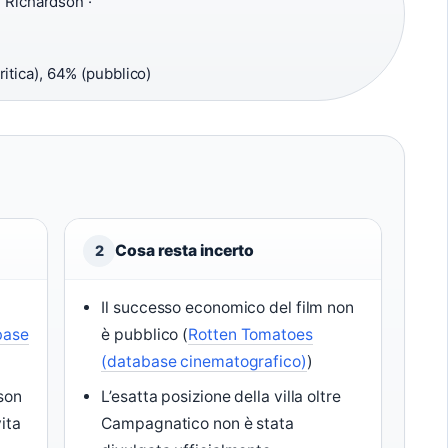
 Richardson ·
itica), 64% (pubblico)
Cosa resta incerto
2
Il successo economico del film non
base
è pubblico (
Rotten Tomatoes
(database cinematografico)
)
son
L’esatta posizione della villa oltre
ita
Campagnatico non è stata