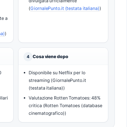
divulgata ufficialmente
(
GiornalePunto.it (testata italiana)
)
te a
na)
)
Cosa viene dopo
4
0
Disponibile su Netflix per lo
streaming (GiornalePunto.it
(testata italiana))
lari
Valutazione Rotten Tomatoes: 48%
critica (Rotten Tomatoes (database
cinematografico))