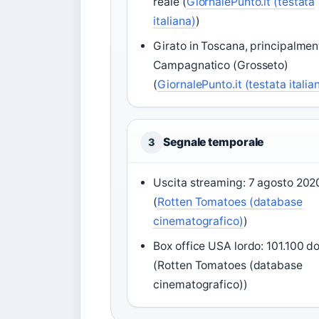
reale (
GiornalePunto.it (testata
italiana)
)
Girato in Toscana, principalmen
Campagnatico (Grosseto)
(
GiornalePunto.it (testata italia
Segnale temporale
3
Uscita streaming: 7 agosto 202
(
Rotten Tomatoes (database
cinematografico)
)
Box office USA lordo: 101.100 dol
(Rotten Tomatoes (database
cinematografico))