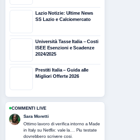
Lazio Notizie: Ultime News
SS Lazio e Calciomercato
Università Tasse Italia – Costi
ISEE Esenzioni e Scadenze
2024/2025
Prestiti Italia – Guida alle
Migliori Offerte 2026
COMMENTI LIVE
Giulia Rossi
Ottima analisi di Scioperi Italia: notizie
verificate e calendario ufficiale. E la
sintesi piu chiara che abbia visto oggi.