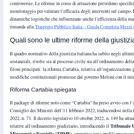
controversie. Le riforme in corso di attuazione prevedono specifi
monitoraggio per valutare l’efficacia degli interventi sul campo.
dinamiche logistiche che influenzano anche l’efficienza della mac
rimanda alla
Trasporto Pubblico Italia – Guida Completa Mezzi e
Quali sono le ultime riforme della giustizia
Il quadro normativo della giustizia italiana ha subito negli ulti
sostanziali, rivolte sia al processo civile sia all’ordinamento del
filoni principali: la riforma Cartabia, relativa all’organizzazione 
modifiche costituzionali promosse dal governo Meloni con il min
Riforma Cartabia spiegata
Il package di riforme noto come “Cartabia” ha preso avvio con l’
Consiglio dei Ministri dell’11 febbraio 2022, traducendosi nella
2022, n. 71. Il decreto legislativo 10 ottobre 2022, n. 149 ha attu
Tribunale U
relative all’ordinamento giudiziario, introducendo il
Minorenni e Famiglie (TPMF)
, operativo per i profili process