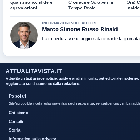
quanti sono, sfide e
Cronaca e Scioperi in
Ora: C
agevolazioni
Tempo Reale
Incide
INFORMAZIONI SULL'AUTORE
Marco Simone Russo Rinaldi
La copertura viene aggiornata durante la giornata 
ATTUALITAVISTA.IT
Attualitavista.it unisce notizie, guide e analisi in un layout editoriale moderno.
Aggiornato continuamente dalla redazione.
Popolari
Briefing quotidiani della redazione e risorse di trasparenza, pensati per una verifica rapid
Chi siamo
Contatti
Storia
Informativa sulla privacy