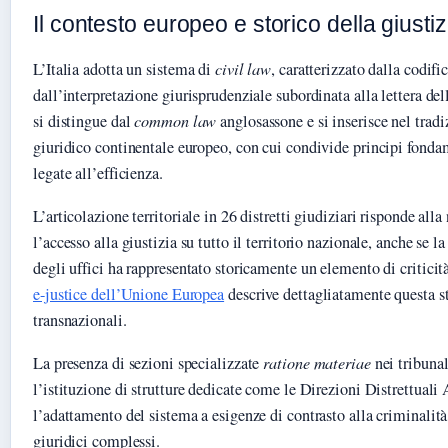
Il contesto europeo e storico della giustiz
L’Italia adotta un sistema di
civil law
, caratterizzato dalla codif
dall’interpretazione giurisprudenziale subordinata alla lettera d
si distingue dal
common law
anglosassone e si inserisce nel tradi
giuridico continentale europeo, con cui condivide principi fonda
legate all’efficienza.
L’articolazione territoriale in 26 distretti giudiziari risponde alla
l’accesso alla giustizia su tutto il territorio nazionale, anche se l
degli uffici ha rappresentato storicamente un elemento di criticit
e-justice dell’Unione Europea
descrive dettagliatamente questa str
transnazionali.
La presenza di sezioni specializzate
ratione materiae
nei tribunal
l’istituzione di strutture dedicate come le Direzioni Distrettual
l’adattamento del sistema a esigenze di contrasto alla criminalità 
giuridici complessi.