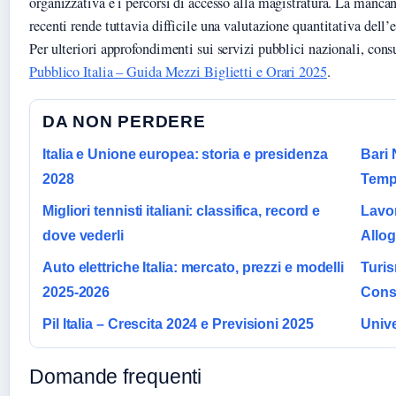
organizzativa e i percorsi di accesso alla magistratura. La mancanz
recenti rende tuttavia difficile una valutazione quantitativa dell’ef
Per ulteriori approfondimenti sui servizi pubblici nazionali, cons
Pubblico Italia – Guida Mezzi Biglietti e Orari 2025
.
DA NON PERDERE
Italia e Unione europea: storia e presidenza
Bari 
2028
Temp
Migliori tennisti italiani: classifica, record e
Lavor
dove vederli
Allog
Auto elettriche Italia: mercato, prezzi e modelli
Turis
2025-2026
Consi
Pil Italia – Crescita 2024 e Previsioni 2025
Unive
Domande frequenti