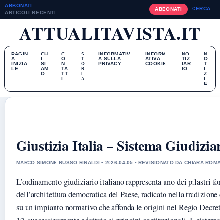
ABBONATI
CERCA
ABBONATI
ARTICOLI RECENTI
ATTUALITAVISTA.IT
PAGIN
CH
C
S
INFORMATIV
INFORM
NO
N
A
I
O
T
A SULLA
ATIVA
TIZ
O
INIZIA
SI
N
O
PRIVACY
COOKIE
IAR
T
LE
AM
TA
R
IO
I
O
TT
I
Z
I
A
I
E
Giustizia Italia – Sistema Giudizi
MARCO SIMONE RUSSO RINALDI • 2026-04-05 • REVISIONATO DA CHIARA ROM
L’ordinamento giudiziario italiano rappresenta uno dei pilastri f
dell’architettura democratica del Paese, radicato nella tradizione
su un impianto normativo che affonda le origini nel Regio Decre