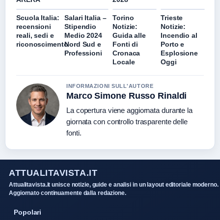
Scuola Italia:
Salari Italia –
Torino
Trieste
recensioni
Stipendio
Notizie:
Notizie:
reali, sedi e
Medio 2024
Guida alle
Incendio al
riconoscimento
Nord Sud e
Fonti di
Porto e
Professioni
Cronaca
Esplosione
Locale
Oggi
INFORMAZIONI SULL'AUTORE
Marco Simone Russo Rinaldi
La copertura viene aggiornata durante la
giornata con controllo trasparente delle
fonti.
ATTUALITAVISTA.IT
Attualitavista.it unisce notizie, guide e analisi in un layout editoriale moderno.
Aggiornato continuamente dalla redazione.
Popolari