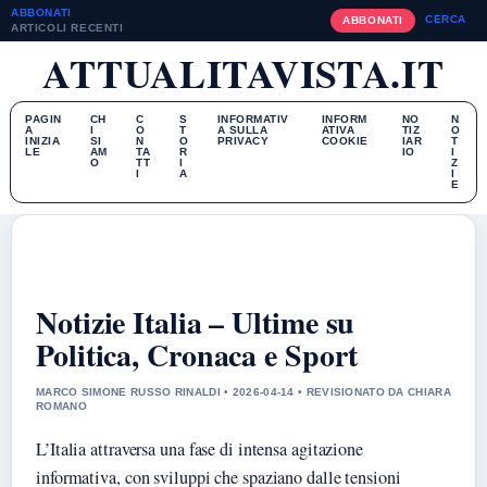
ABBONATI
CERCA
ABBONATI
ARTICOLI RECENTI
ATTUALITAVISTA.IT
PAGIN
CH
C
S
INFORMATIV
INFORM
NO
N
A
I
O
T
A SULLA
ATIVA
TIZ
O
INIZIA
SI
N
O
PRIVACY
COOKIE
IAR
T
LE
AM
TA
R
IO
I
O
TT
I
Z
I
A
I
E
Notizie Italia – Ultime su
Politica, Cronaca e Sport
MARCO SIMONE RUSSO RINALDI • 2026-04-14 • REVISIONATO DA CHIARA
ROMANO
L’Italia attraversa una fase di intensa agitazione
informativa, con sviluppi che spaziano dalle tensioni