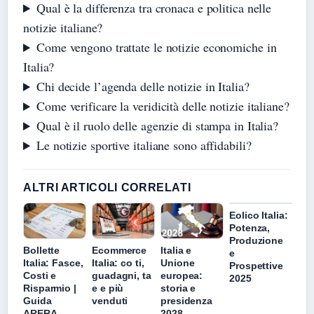
Qual è la differenza tra cronaca e politica nelle
notizie italiane?
Come vengono trattate le notizie economiche in
Italia?
Chi decide l’agenda delle notizie in Italia?
Come verificare la veridicità delle notizie italiane?
Qual è il ruolo delle agenzie di stampa in Italia?
Le notizie sportive italiane sono affidabili?
ALTRI ARTICOLI CORRELATI
Eolico Italia:
Potenza,
Produzione
Bollette
Ecommerce
Italia e
e
Italia: Fasce,
Italia: co ti,
Unione
Prospettive
Costi e
guadagni, ta
europea:
2025
Risparmio |
e e più
storia e
Guida
venduti
presidenza
ARERA
2028