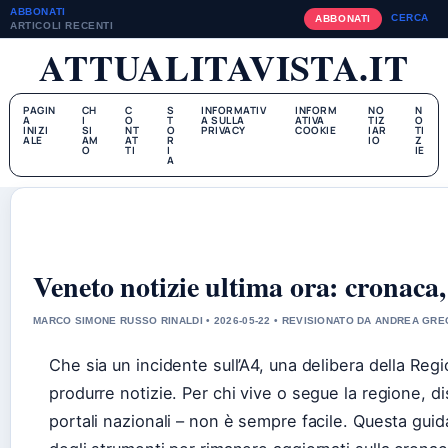
ABBONATI
CERCA
ABBONATI
ARTICOLI RECENTI
ATTUALITAVISTA.IT
PAGIN
CH
C
S
INFORMATIV
INFORM
NO
N
A
I
O
T
A SULLA
ATIVA
TIZ
O
INIZI
SI
NT
O
PRIVACY
COOKIE
IAR
TI
ALE
AM
AT
R
IO
Z
O
TI
I
IE
A
Veneto notizie ultima ora: cronaca,
MARCO SIMONE RUSSO RINALDI • 2026-05-22 • REVISIONATO DA ANDREA GR
Che sia un incidente sull’A4, una delibera della Reg
produrre notizie. Per chi vive o segue la regione, dist
portali nazionali – non è sempre facile. Questa guida